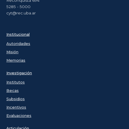
Reconquista 694
5285 - 5000
cyt@rec.uba.ar
Institucional
Autoridades
Misión
Memorias
Investigación
Institutos
Becas
Subsidios
Incentivos
Evaluaciones
Articulación