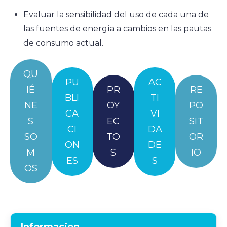
Evaluar la sensibilidad del uso de cada una de
las fuentes de energía a cambios en las pautas
de consumo actual.
QU
PU
AC
IÉ
PR
RE
BLI
TI
NE
OY
PO
CA
VI
S
EC
SIT
CI
DA
SO
TO
OR
ON
DE
M
S
IO
ES
S
OS