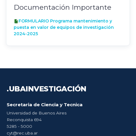
Documentación Importante
FORMULARIO Programa mantenimiento y
puesta en valor de equipos de investigación
2024-2025
.UBA
INVESTIGACIÓN
Secretaria de Ciencia y Tecnica
Universidad de Buenos Aires
Reconquista 694
5285 - 5000
cyt@rec.uba.ar